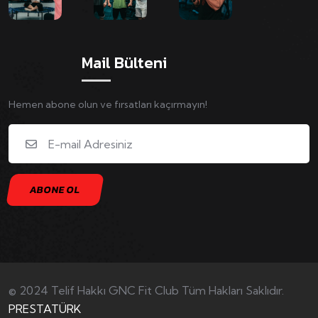
Mail Bülteni
Hemen abone olun ve fırsatları kaçırmayın!
©
2024 Telif Hakkı GNC Fit Club Tüm Hakları Saklıdır.
PRESTATÜRK