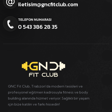
iletisim@gncfitclub.com
TELEFON NUMARASI
0 543 386 28 35
GNC Fit Club, Trabzon'da modern tesisleri ve
profesyonel eğitmen kadrosuyla fitness ve body
building alanında hizmet veriyor. Sağlıklı bir yaşam
için bize katılın ve farkı hissedin!